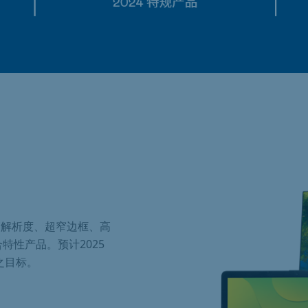
析度、超窄边框、高
特性产品。预计2025
目标。