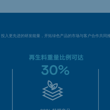
投入更先进的研发能量，开拓绿色产品的市场与客户合作共同推广