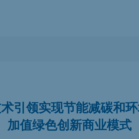
技术引领实现节能减碳和环
加值绿色创新商业模式