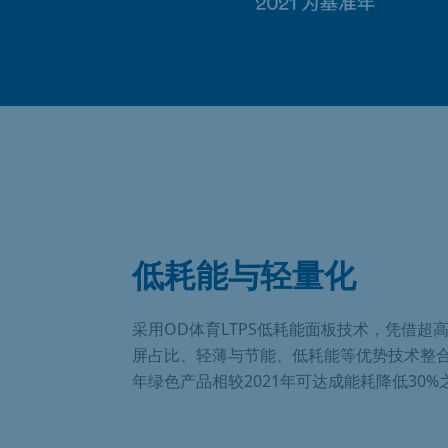
低耗能与轻量化
采用OD体育LTPS低耗能面板技术，凭借超高解
屏占比、轻薄与节能、低耗能等优势技术整合
年绿色产品相较2021年可达成能耗降低30%之