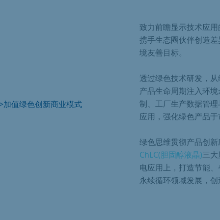
致力前瞻显示技术应用的
携手生态圈伙伴创造差异
境友善目标。
透过绿色技术研发，从
产品生命周期注入环境
制、工厂生产数据管
应用，强化绿色产品于市
绿色思维贯彻产品创新
ChLC(胆固醇液晶)
三大
电应用上，打造节能
永续循环领域发展，创