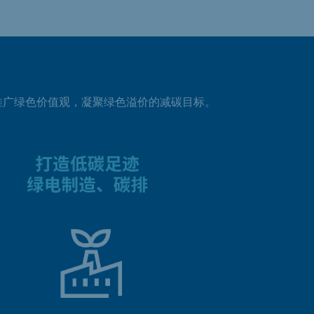
绿色价值观，凝聚绿色溢价的减碳目标。