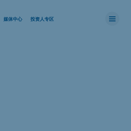
媒体中心
投资人专区